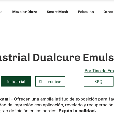
es
Mezclar Diazo
Smart Mesh
Películas
Otros
ustrial Dualcure Emuls
Por Tipo de Em
Industrial
Electrónicas
SBQ
kami
– Ofrecen una amplia latitud de exposición para faci
ad de impresión con aplicación, revelado y recuperación 
gran definición en los bordes.
Expón la calidad.