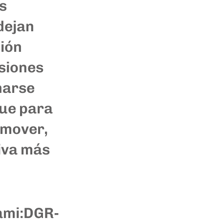
s
dejan
sión
siones
narse
que para
emover,
iva más
mi:
DGR-