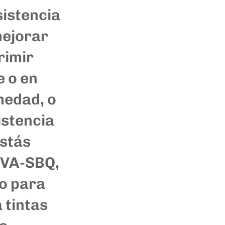
istencia
mejorar
rimir
e o en
medad, o
istencia
estás
PVA-SBQ,
o para
 tintas