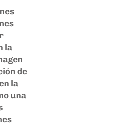
nes
ones
r
 la
imagen
ción de
en la
omo una
s
nes