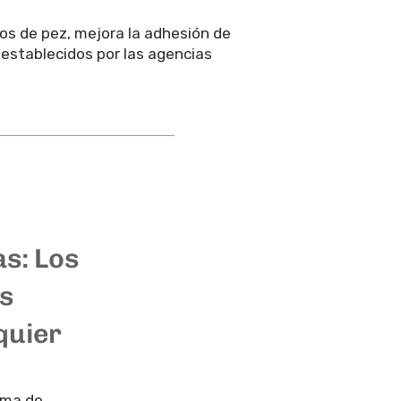
os de pez, mejora la adhesión de
e establecidos por las agencias
as:
Los
as
quier
ema de