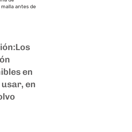
 malla antes de
ión:
Los
ión
ibles en
 usar, en
olvo