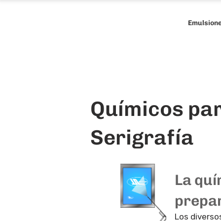
Emulsion
Químicos pa
Serigrafía
La quí
prepar
Los diverso