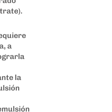
trado
rate).
equiere
a, a
ograrla
nte la
ulsión
emulsión