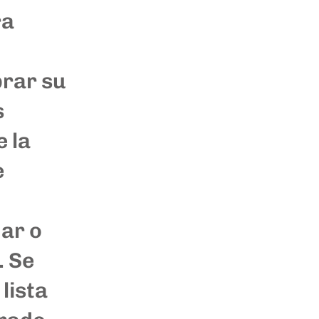
ra
brar su
s
 la
e
ar o
. Se
lista