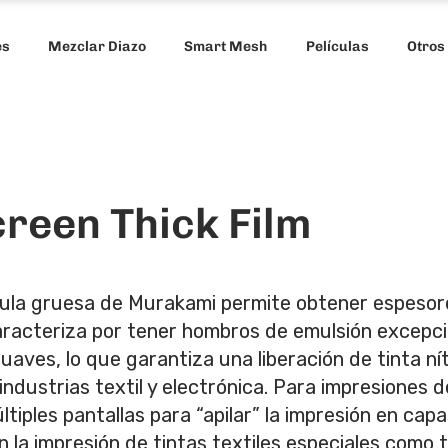
es
Mezclar Diazo
Smart Mesh
Películas
Otros
reen Thick Film
cula gruesa de Murakami permite obtener espesore
caracteriza por tener hombros de emulsión excepc
suaves, lo que garantiza una liberación de tinta ní
 industrias textil y electrónica. Para impresiones
múltiples pantallas para “apilar” la impresión en ca
a impresión de tintas textiles especiales como ti