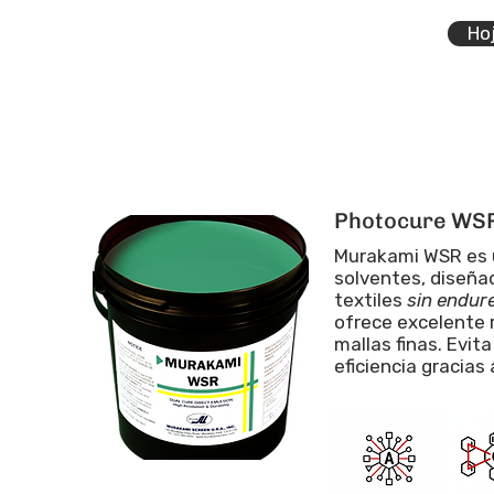
Ho
Photocure WS
Murakami WSR es u
solventes, diseñad
textiles
sin endur
ofrece excelente r
mallas finas. Evit
eficiencia gracias