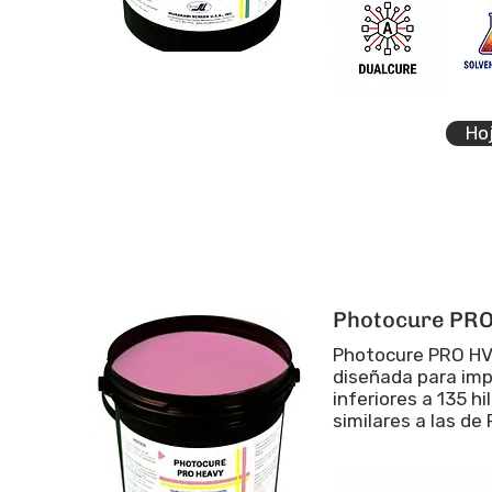
Ho
Photocure PRO
Photocure PRO HVY
diseñada para imp
inferiores a 135 hi
similares a las de