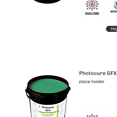
Ho
Photocure GFX
place holder