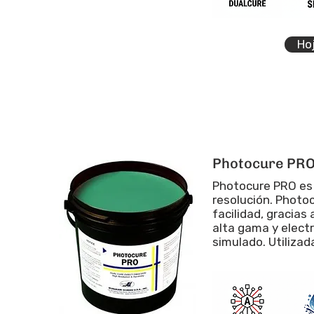
Ho
Photocure PR
Photocure PRO es 
resolución. Photo
facilidad, gracias
alta gama y elect
simulado. Utiliza