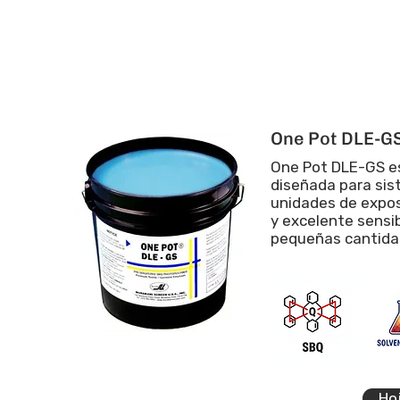
One Pot DLE-G
One Pot DLE-GS es
diseñada para sis
unidades de expos
y excelente sensi
pequeñas cantida
Ho