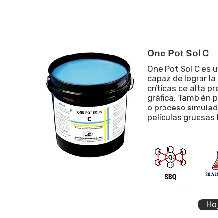
One Pot Sol C
One Pot Sol C es 
capaz de lograr la
críticas de alta p
gráfica. También p
o proceso simulad
películas gruesas
Ho