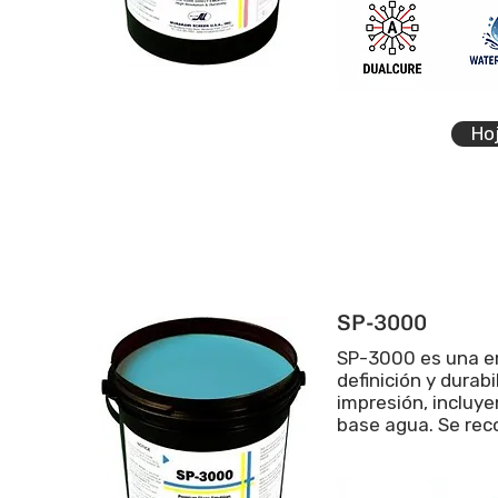
Ho
SP-3000
SP-3000 es una em
definición y durab
impresión, incluye
base agua. Se rec