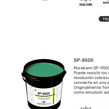
Ho
SP-9500
Murakami SP-9500 
Puede resistir lo
resolución sobresa
convierte en una e
Originalmente for
como emulsión adh