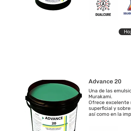
Ho
Advance 20
Una de las emulsi
Murakami.
Ofrece excelente 
superficial y sob
así como en la imp